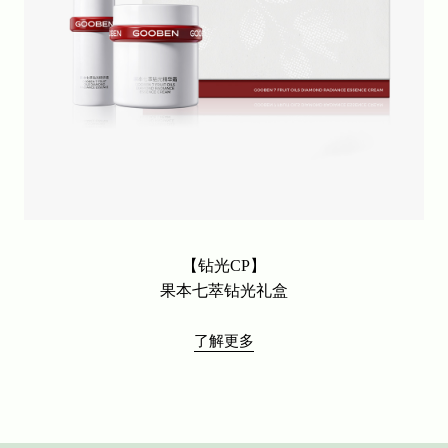
底妆系列
东方果韵系列
软绵绵亲肤面膜系列
四时节律面膜系列
细胞级油养膜2.0
青刺果舒护系列
果本眼部护理系列
果本果意光感系列
果本果意抗皱系列
【钻光CP】
果本保湿舒缓修护喷雾
果本七萃钻光礼盒
果本七萃钻光CP
了解更多
新品上市
果油胶原系列
果意水光系列
后院专护系列