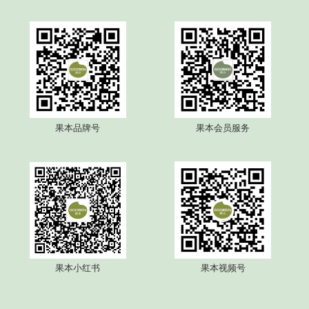
四时节律面膜系列
细胞级油养膜2.0
青刺果舒护系列
果本眼部护理系列
果本果意光感系列
果本果意抗皱系列
果本品牌号
果本会员服务
果本保湿舒缓修护喷雾
果本七萃钻光CP
线上系列
鳄梨千肽抗皱系列
鳄梨凝时抗皱系列
坚果保湿补水系列
果本小红书
果本视频号
牛油果抗皱系列
灵芝系列